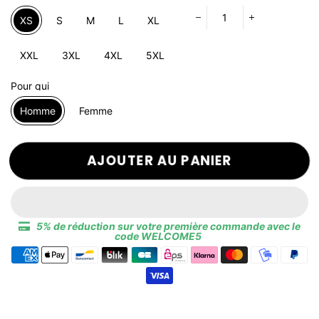
XS
S
M
L
XL
−
+
XXL
3XL
4XL
5XL
Pour qui
Homme
Femme
AJOUTER AU PANIER
5% de réduction sur votre première commande avec le
code WELCOME5
Moyens
de
paiement