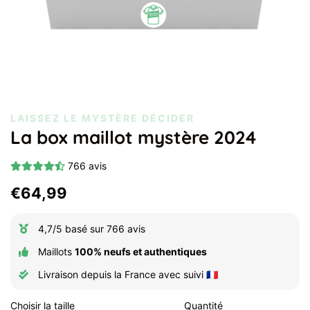
LAISSEZ LE MYSTÈRE DÉCIDER
La box maillot mystère 2024
766 avis
Prix
Prix
€64,99
régulier
réduit
4,7/5 basé sur 766 avis
Maillots
100% neufs et authentiques
Livraison depuis la France avec suivi 🇫🇷
Choisir la taille
Quantité